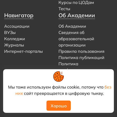
Курсы по ЦОДам
Тесты
Навигатор
Об Академии
Ассоциации
Об Академии
ВУЗы
Сведения об
Колледжи
образовательной
Журналы
организации
Интернет-порталы
Правила пользования
Политика публикаций
Политика
конфиденциальности
Реклама на портале
Фирменный стиль
Мы тоже используем файлы cookie, потому что
без
Контакты
них
сайт превращается в цифровую тыкву.
Хорошо