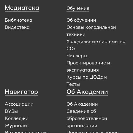
Медиатека
Обучение
Библиотека
Об обучении
Видеотека
Основы холодильной
техники
Холодильные системы на
CO₂
Чиллеры.
Проектирование и
эксплуатация
Курсы по ЦОДам
Тесты
Навигатор
Об Академии
Ассоциации
Об Академии
ВУЗы
Сведения об
Колледжи
образовательной
Журналы
организации
Интернет-порталы
Правила пользования