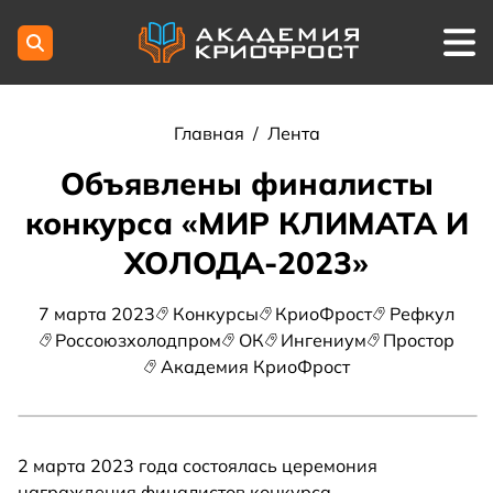
Главная
/
Лента
Объявлены финалисты
конкурса «МИР КЛИМАТА И
ХОЛОДА-2023»
7 марта 2023
Конкурсы
КриоФрост
Рефкул
Россоюзхолодпром
ОК
Ингениум
Простор
Академия КриоФрост
2 марта 2023 года состоялась церемония
награждения финалистов конкурса