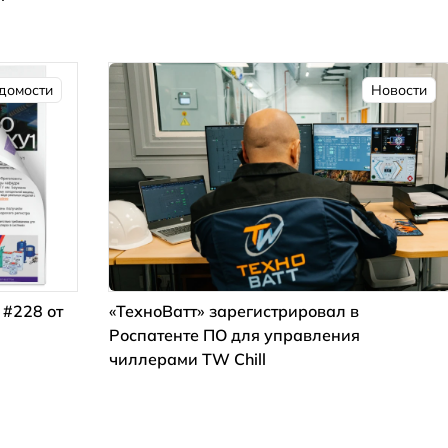
домости
Новости
 #228 от
«ТехноВатт» зарегистрировал в
Роспатенте ПО для управления
чиллерами TW Chill