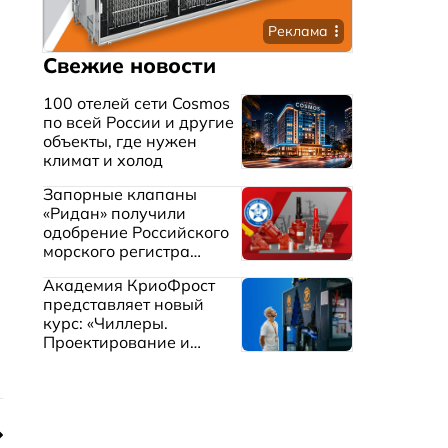
Реклама
Свежие новости
100 отелей сети Cosmos
по всей России и другие
объекты, где нужен
климат и холод
Запорные клапаны
«Ридан» получили
одобрение Российского
морского регистра
судоходства
Академия КриоФрост
представляет новый
курс: «Чиллеры.
Проектирование и
эксплуатация систем
охлаждения жидкостей»