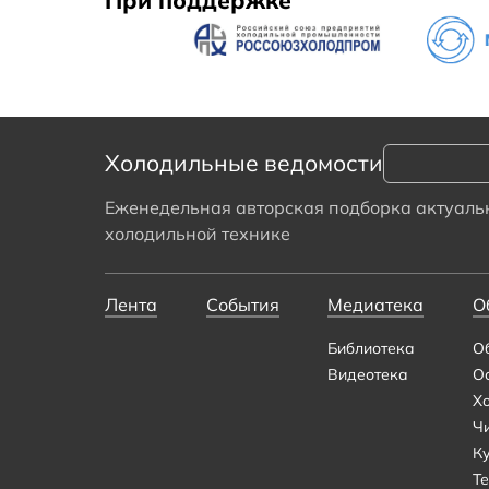
Холодильные ведомости
Еженедельная авторская подборка актуальн
холодильной технике
Лента
События
Медиатека
О
Библиотека
О
Видеотека
О
Х
Ч
К
Те