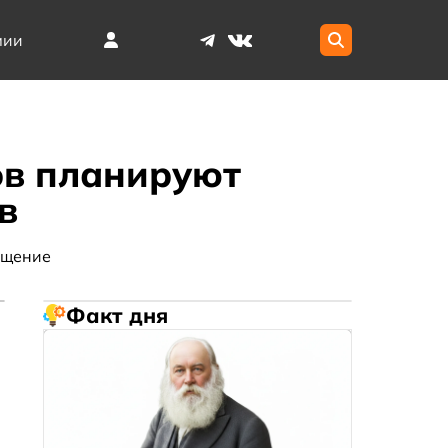
мии
ов планируют
в
ещение
Факт дня