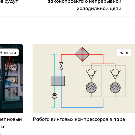
в будут
законопроекта о непрерывной
холодильной цепи
Новости
Блог
ет новый
Работа винтовых компрессоров в паре
 и
я