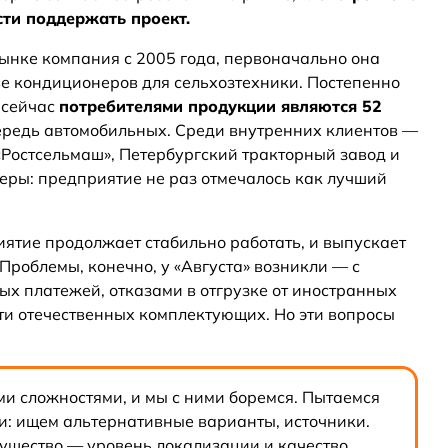
сти поддержать проект.
рынке компания с 2005 года, первоначально она
е кондиционеров для сельхозтехники. Постепенно
 сейчас
п
отребителями продукции являются 52
чередь автомобильных. Среди внутренних клиентов —
«Ростсельмаш», Петербургский тракторный завод и
неры: предприятие не раз отмечалось как лучший
ятие продолжает стабильно работать, и выпускает
 Проблемы, конечно, у «Августа» возникли — с
ых платежей, отказами в отгрузке от иностранных
ти отечественных комплектующих. Но эти вопросы
ми сложностями, и мы с ними боремся. Пытаемся
и: ищем альтернативные варианты, источники.
ущество — уровень локализации и качество