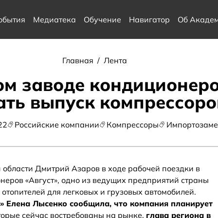
обытия
Медиатека
Обучение
Навигатор
Об Акаде
Главная
/
Лента
ом заводе кондиционер
ать выпуск компрессоро
22
Российские компании
Компрессоры
Импортозам
 области Дмитрий Азаров в ходе рабочей поездки в
онеров «Август», одно из ведущих предприятий страны
 отопителей для легковых и грузовых автомобилей.
» Елена Лысенко сообщила, что компания планирует
оторые сейчас востребованы на рынке,
глава региона в