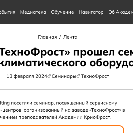
обытия
Медиатека
Обучение
Навигатор
Об Акаде
Главная
/
Лента
«ТехноФрост» прошел се
 климатического обору
13 февраля 2024
Семинары
ТехноФрост
ting посетили семинар, посвященный сервисному
-центров, организованный на заводе «ТехноФрост» в
лечением преподавателей Академии КриоФрост.