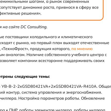
семимильными шагами, а рынок современных
 сопутствует динамике роста, привнося в сферу все
фективные решения»,
 на сайте DC Consulting.
ные поставщики холодильного и климатического
уходят с рынка, на первый план выходят отечественные
д «ТехноФрост», продукция которого,
по мнению
ым аналогам. Наличие собственного учебного центра с
озволяет компании всесторонне поддерживать своих
отрены следующие темы:
ли УВ-В-2-2xGSD80421VA+2xGSD80421VA-R410A. Обща
ий контур, система управления и энергоснабжения.
чиллера. Настройка параметров работы. Обновление
ра к ПНР, работы элементов чиллера, работы чиллера