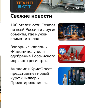
Реклама
Свежие новости
100 отелей сети Cosmos
по всей России и другие
объекты, где нужен
климат и холод
Запорные клапаны
«Ридан» получили
одобрение Российского
морского регистра
судоходства
Академия КриоФрост
представляет новый
курс: «Чиллеры.
Проектирование и
эксплуатация систем
охлаждения жидкостей»