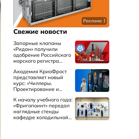
Реклама
Свежие новости
Запорные клапаны
«Ридан» получили
одобрение Российского
морского регистра
судоходства
Академия КриоФрост
представляет новый
курс: «Чиллеры.
Проектирование и
эксплуатация систем
К началу учебного года:
охлаждения жидкостей»
«Фригопоинт» передал
наглядные стенды
кафедре холодильной
техники МГТУ им.
Баумана