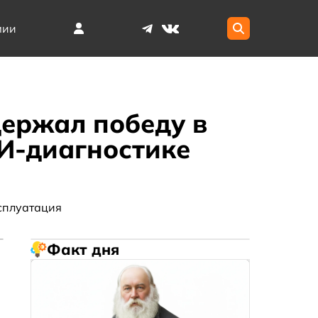
мии
держал победу в
ИИ-диагностике
сплуатация
Факт дня