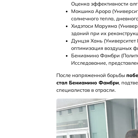
Оценка эффективности алг
Мокшика Арора (Университ
солнечного тепла, дневног
Хидэтоси Маруяма (Универ
зданий при их реконструкц
Дунцзя Хань (Университет 
оптимизация воздушных фи
Бениамино Фамбри (Полите
Исследование, представле
После напряженной борьбы
побе
стал Бениамино Фамбри
, подтв
специалистов в отрасли.