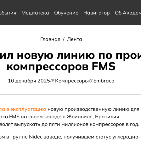
обытия
Медиатека
Обучение
Навигатор
Об Акаде
Главная
/
Лента
тил новую линию по про
компрессоров FMS
10 декабря 2025
Компрессоры
Embraco
ла в эксплуатацию
новую производственную линию для
co FMS на своем заводе в Жоинвиле, Бразилия.
олят выпускать до пяти миллионов компрессоров в год.
м в группе Nidec заводе, получившем статус углеродно-