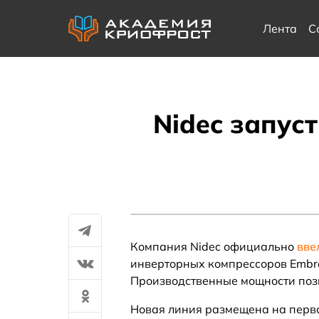
Лента
С
Nidec запус
Компания Nidec официально
вве
инверторных компрессоров Embra
Производственные мощности позв
Новая линия размещена на перво