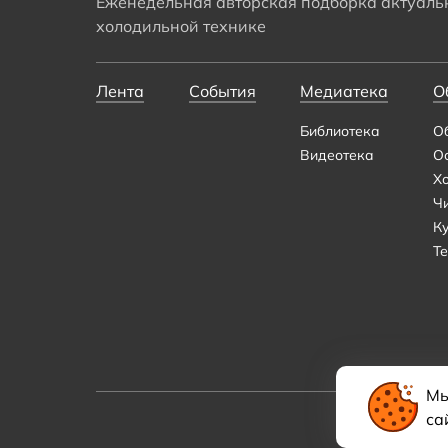
Еженедельная авторская подборка актуальн
холодильной технике
Лента
События
Медиатека
О
Библиотека
О
Видеотека
О
Х
Ч
К
Те
Мы
са