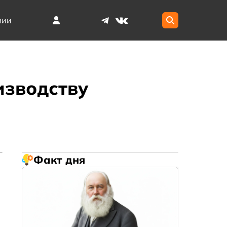
мии
изводству
Факт дня