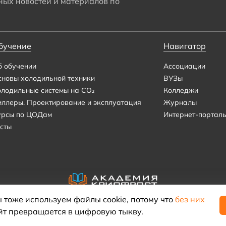
ых новостей и материалов по
бучение
Навигатор
б обучении
Ассоциации
сновы холодильной техники
ВУЗы
олодильные системы на CO₂
Колледжи
иллеры. Проектирование и эксплуатация
Журналы
урсы по ЦОДам
Интернет-портал
сты
 тоже используем файлы cookie, потому что
без них
йт превращается в цифровую тыкву.
© 2021–2026 «Академия КриоФрост»