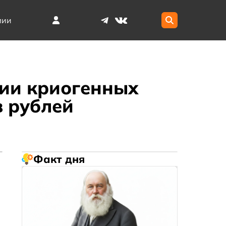
мии
ии криогенных
в рублей
Факт дня