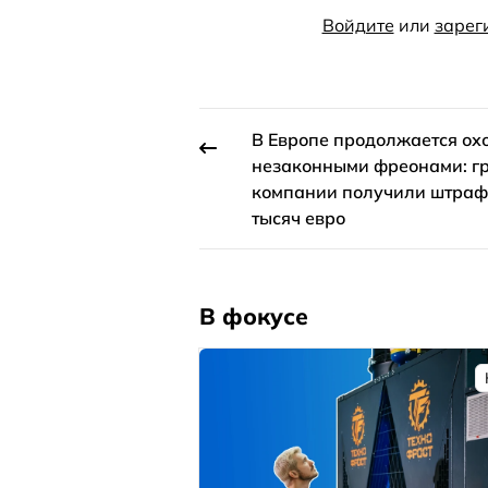
Войдите
или
зарег
В Европе продолжается охо
незаконными фреонами: г
компании получили штраф
тысяч евро
В фокусе