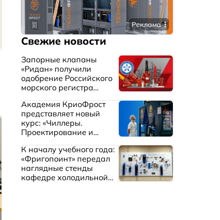
Реклама
Свежие новости
Запорные клапаны
«Ридан» получили
одобрение Российского
морского регистра
судоходства
Академия КриоФрост
представляет новый
курс: «Чиллеры.
Проектирование и
эксплуатация систем
К началу учебного года:
охлаждения жидкостей»
«Фригопоинт» передал
наглядные стенды
кафедре холодильной
техники МГТУ им.
Баумана