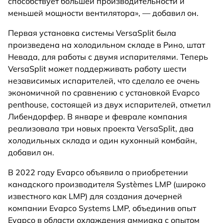
способствует большей производительности и
меньшей мощности вентилятора», — добавил он.
Первая установка системы VersaSplit была
произведена на холодильном складе в Рино, штат
Невада, для работы с двумя испарителями. Теперь
VersaSplit может поддерживать работу шести
независимых испарителей, что сделало ее очень
экономичной по сравнению с установкой Evapco
penthouse, состоящей из двух испарителей, отметил
Либендорфер. В январе и феврале компания
реализовала три новых проекта VersaSplit, два
холодильных склада и один кухонный комбайн,
добавил он.
В 2022 году Evapco объявила о приобретении
канадского производителя Systèmes LMP (широко
известного как LMP) для создания дочерней
компании Evapco Systems LMP, объединив опыт
Evapco в области охлаждения аммиака с опытом