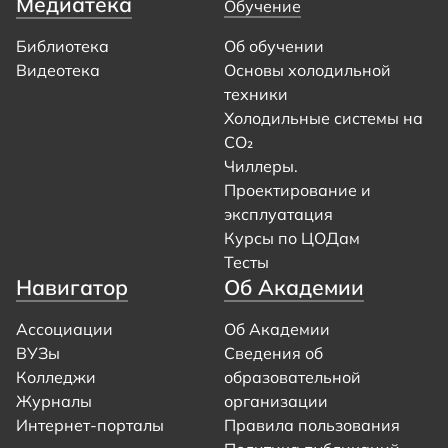
Медиатека
Обучение
Библиотека
Об обучении
Видеотека
Основы холодильной
техники
Холодильные системы на
CO₂
Чиллеры.
Проектирование и
эксплуатация
Курсы по ЦОДам
Тесты
Навигатор
Об Академии
Ассоциации
Об Академии
ВУЗы
Сведения об
Колледжи
образовательной
Журналы
организации
Интернет-порталы
Правила пользования