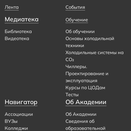
Лента
События
Медиатека
Обучение
Библиотека
Об обучении
Видеотека
Основы холодильной
техники
Холодильные системы на
CO₂
Чиллеры.
Проектирование и
эксплуатация
Курсы по ЦОДам
Тесты
Навигатор
Об Академии
Ассоциации
Об Академии
ВУЗы
Сведения об
Колледжи
образовательной