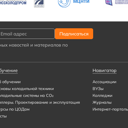
ых новостей и материалов по
бучение
Навигатор
б обучении
Ассоциации
сновы холодильной техники
ВУЗы
олодильные системы на CO₂
Колледжи
иллеры. Проектирование и эксплуатация
Журналы
урсы по ЦОДам
Интернет-портал
сты