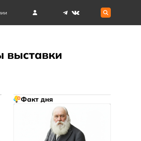
мии
ы выставки
Факт дня