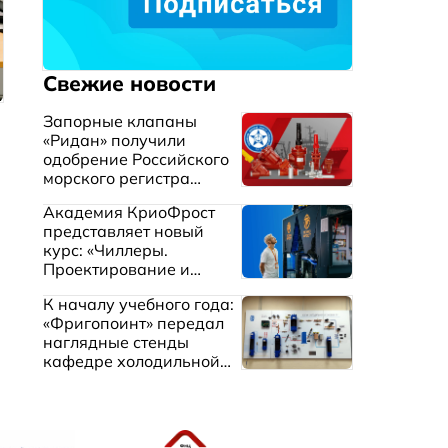
Свежие новости
Запорные клапаны
«Ридан» получили
одобрение Российского
морского регистра
судоходства
Академия КриоФрост
представляет новый
курс: «Чиллеры.
Проектирование и
эксплуатация систем
К началу учебного года:
охлаждения жидкостей»
«Фригопоинт» передал
наглядные стенды
кафедре холодильной
техники МГТУ им.
Баумана