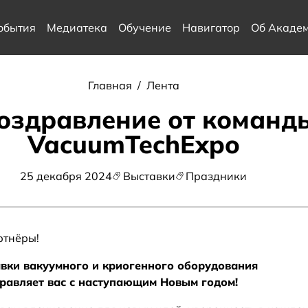
обытия
Медиатека
Обучение
Навигатор
Об Акаде
Главная
/
Лента
оздравление от команд
VacuumTechExpo
25 декабря 2024
Выставки
Праздники
ртнёры!
ки вакуумного и криогенного оборудования
равляет вас с наступающим Новым годом!