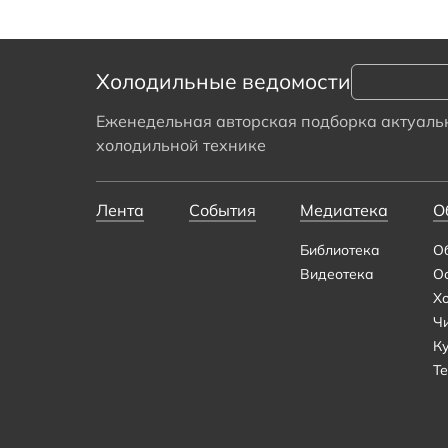
Холодильные ведомости
Еженедельная авторская подборка актуальн
холодильной технике
Лента
События
Медиатека
О
Библиотека
О
Видеотека
О
Х
Ч
К
Те