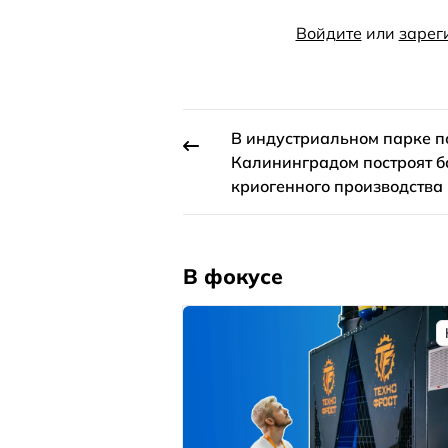
Войдите
или
зарег
В индустриальном парке п
Калининградом построят б
криогенного производства
В фокусе