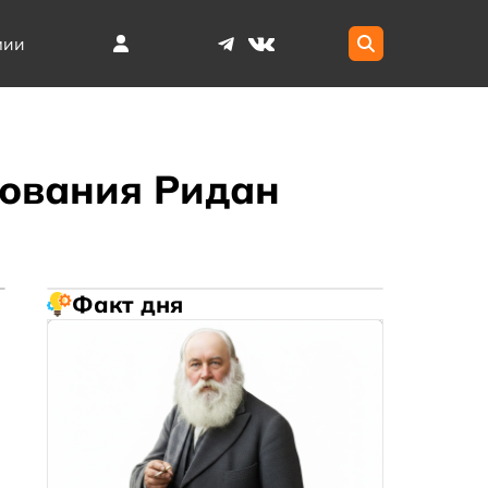
мии
дования Ридан
Факт дня