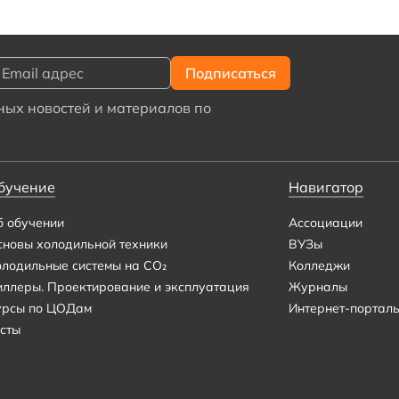
ых новостей и материалов по
бучение
Навигатор
б обучении
Ассоциации
сновы холодильной техники
ВУЗы
олодильные системы на CO₂
Колледжи
иллеры. Проектирование и эксплуатация
Журналы
урсы по ЦОДам
Интернет-портал
сты