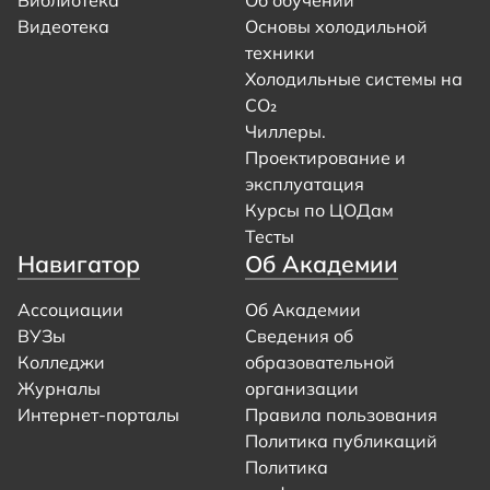
Библиотека
Об обучении
Видеотека
Основы холодильной
техники
Холодильные системы на
CO₂
Чиллеры.
Проектирование и
эксплуатация
Курсы по ЦОДам
Тесты
Навигатор
Об Академии
Ассоциации
Об Академии
ВУЗы
Сведения об
Колледжи
образовательной
Журналы
организации
Интернет-порталы
Правила пользования
Политика публикаций
Политика