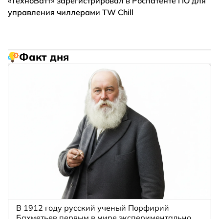
«ТехноВатт» зарегистрировал в Роспатенте ПО для
управления чиллерами TW Chill
Факт дня
В 1912 году русский ученый Порфирий
Бахметьев первым в мире экспериментально