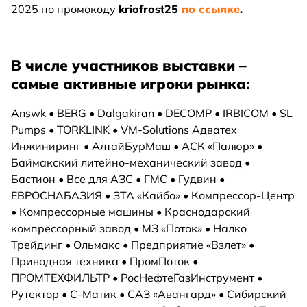
2025 по промокоду
kriofrost25
по ссылке
.
В числе участников выставки –
самые активные игроки рынка
:
Answk • BERG • Dalgakiran • DECOMP • IRBICOM • SL
Pumps • TORKLINK • VM-Solutions Адватех
Инжиниринг • АлтайБурМаш • АСК «Палюр» •
Баймакский литейно-механический завод •
Бастион • Все для АЗС • ГМС • Гудвин •
ЕВРОСНАБАЗИЯ • ЗТА «Кайбо» • Компрессор-Центр
• Компрессорные машины • Краснодарский
компрессорный завод • МЗ «Поток» • Налко
Трейдинг • Ольмакс • Предприятие «Взлет» •
Приводная техника • ПромПоток •
ПРОМТЕХФИЛЬТР • РосНефтеГазИнструмент •
Рутектор • С-Матик • САЗ «Авангард» • Сибирский