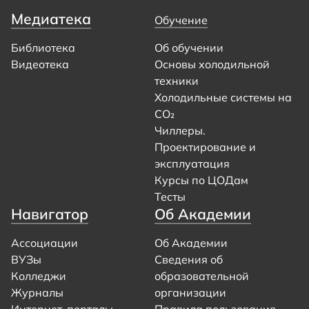
Медиатека
Обучение
Библиотека
Об обучении
Видеотека
Основы холодильной
техники
Холодильные системы на
CO₂
Чиллеры.
Проектирование и
эксплуатация
Курсы по ЦОДам
Тесты
Навигатор
Об Академии
Ассоциации
Об Академии
ВУЗы
Сведения об
Колледжи
образовательной
Журналы
организации
Интернет-порталы
Правила пользования