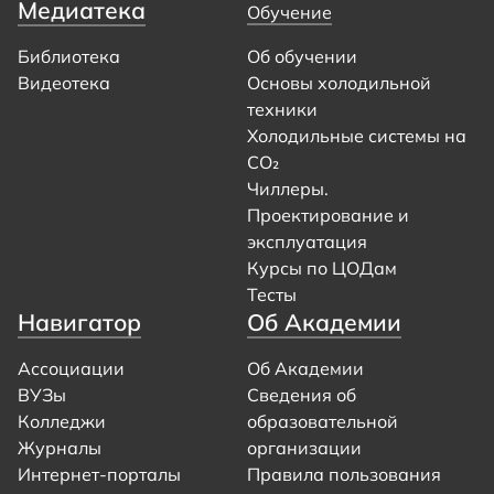
Медиатека
Обучение
Библиотека
Об обучении
Видеотека
Основы холодильной
техники
Холодильные системы на
CO₂
Чиллеры.
Проектирование и
эксплуатация
Курсы по ЦОДам
Тесты
Навигатор
Об Академии
Ассоциации
Об Академии
ВУЗы
Сведения об
Колледжи
образовательной
Журналы
организации
Интернет-порталы
Правила пользования