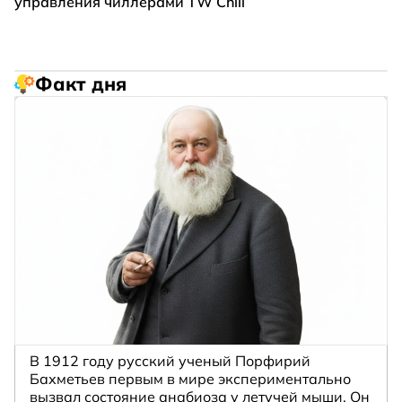
управления чиллерами TW Chill
Факт дня
В 1912 году русский ученый Порфирий
Бахметьев первым в мире экспериментально
вызвал состояние анабиоза у летучей мыши. Он