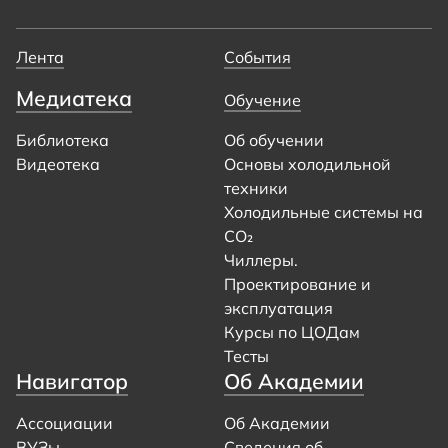
Лента
События
Медиатека
Обучение
Библиотека
Об обучении
Видеотека
Основы холодильной
техники
Холодильные системы на
CO₂
Чиллеры.
Проектирование и
эксплуатация
Курсы по ЦОДам
Тесты
Навигатор
Об Академии
Ассоциации
Об Академии
ВУЗы
Сведения об