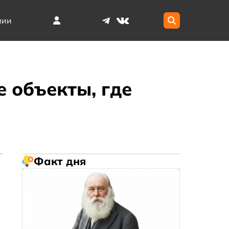
мии
 объекты, где
Факт дня