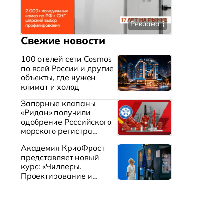
Реклама
Свежие новости
100 отелей сети Cosmos
по всей России и другие
объекты, где нужен
климат и холод
Запорные клапаны
«Ридан» получили
одобрение Российского
морского регистра
,
судоходства
Академия КриоФрост
представляет новый
курс: «Чиллеры.
Проектирование и
эксплуатация систем
охлаждения жидкостей»