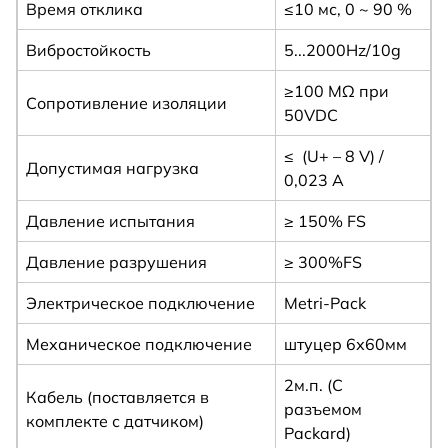
Время отклика
≤10 мс, 0 ~ 90 %
Вибростойкость
5...2000Hz/10g
≥100 MΩ при
Сопротивление изоляции
50VDC
≤ (U+ – 8 V) /
Допустимая нагрузка
0,023 A
Давление испытания
≥ 150% FS
Давление разрушения
≥ 300%FS
Электрическое подключение
Metri-Pack
Механическое подключение
штуцер 6х60мм
2м.п. (C
Кабель (поставляется в
разъемом
комплекте с датчиком)
Packard)