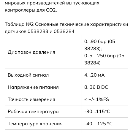
мировых производителей выпускающих
контроллеры для CO2.
Таблица №2 Основные технические характеристики
датчиков 0538283 и 0538284
0...90 бар (05
38283);
Диапазон давления
0-5....250 бар (05
38284)
Выходной сигнал
4...20 мА
Напряжение питания
8..36 В DC
Точность измерения
≤ +/- 1%FS
Рабочая температура
-30...115*С
Температура хранения
-40....125 *С