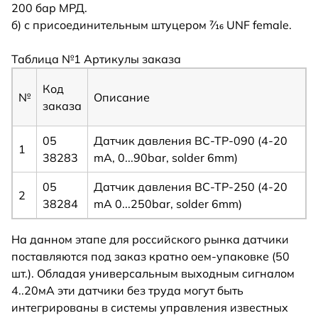
200 бар МРД.
б) с присоединительным штуцером 7⁄16 UNF female.
Таблица №1 Артикулы заказа
Код
№
Описание
заказа
05
Датчик давления BC-TP-090 (4-20
1
38283
mA, 0...90bar, solder 6mm)
05
Датчик давления BC-TP-250 (4-20
2
38284
mA 0...250bar, solder 6mm)
На данном этапе для российского рынка датчики
поставляются под заказ кратно оем-упаковке (50
шт.). Обладая универсальным выходным сигналом
4..20мА эти датчики без труда могут быть
интегрированы в системы управления известных