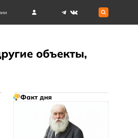
мии
другие объекты,
Факт дня