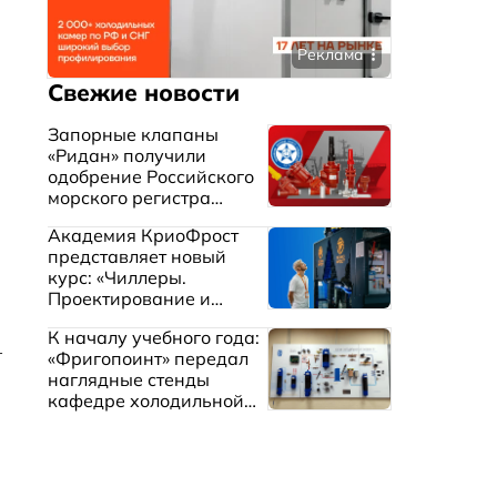
Реклама
Свежие новости
Запорные клапаны
«Ридан» получили
одобрение Российского
морского регистра
судоходства
Академия КриоФрост
представляет новый
курс: «Чиллеры.
Проектирование и
эксплуатация систем
К началу учебного года:
охлаждения жидкостей»
–
«Фригопоинт» передал
наглядные стенды
кафедре холодильной
техники МГТУ им.
Баумана