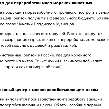
ода для переработки мяса морских животных
е продукции морзвербойного промысла построят в села
ти цели регион получит из федерального бюджета 50 мл
але глава Чукотки Владислав Кузнецов.
четырех технологических модулей. В них планируется
и созревания сырья, цехов по переработке, заморозке 
товой модуль с душевой и раздевалкой.
нственный регион в России, где для коренного
 охота на китов. Также чукчи и эскимосы добывают
, ларга и лахтак (морской заяц).
твенный центр с мясоперерабатывающим цехом
ский» появится производственно-перерабатывающий
оперерабатывающим цехом. Об этом сообщил первый