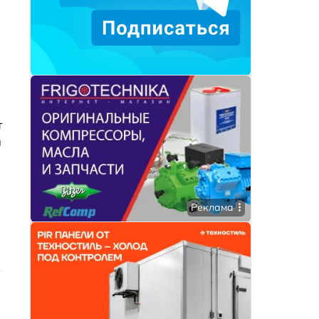
т
м
Реклама