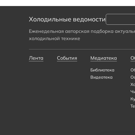
Холодильные ведомости
Еженедельная авторская подборка актуальн
холодильной технике
Лента
События
Медиатека
О
Библиотека
О
Видеотека
О
Х
Ч
К
Те