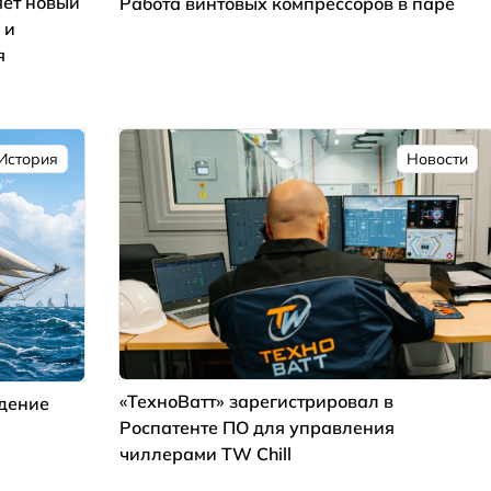
ет новый
Работа винтовых компрессоров в паре
 и
я
История
Новости
«ТехноВатт» зарегистрировал в
ждение
Роспатенте ПО для управления
чиллерами TW Chill