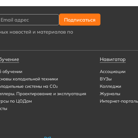
ых новостей и материалов по
бучение
Навигатор
б обучении
Ассоциации
сновы холодильной техники
ВУЗы
олодильные системы на CO₂
Колледжи
иллеры. Проектирование и эксплуатация
Журналы
урсы по ЦОДам
Интернет-портал
сты