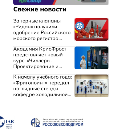
Свежие новости
Запорные клапаны
«Ридан» получили
одобрение Российского
морского регистра
судоходства
Академия КриоФрост
представляет новый
курс: «Чиллеры.
Проектирование и
эксплуатация систем
К началу учебного года:
охлаждения жидкостей»
«Фригопоинт» передал
наглядные стенды
кафедре холодильной
техники МГТУ им.
Баумана