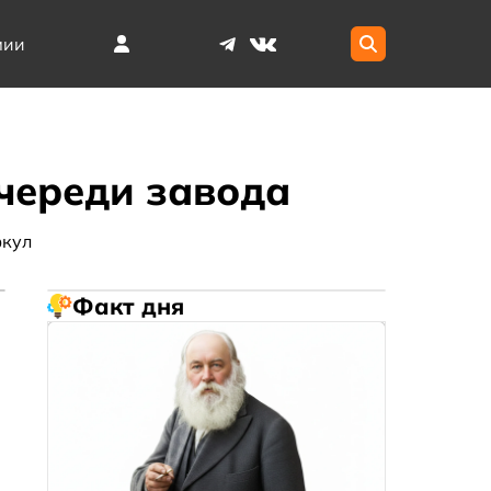
мии
череди завода
кул
Факт дня