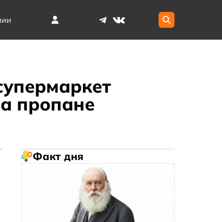
мии
супермаркет
на пропане
Факт дня