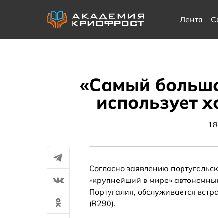
Лента
С
«Самый большо
использует х
18
Согласно заявлению португальск
«крупнейший в мире» автономный
Португалия, обслуживается вст
(R290).