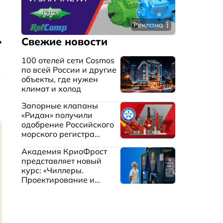
Реклама
Свежие новости
100 отелей сети Cosmos
по всей России и другие
объекты, где нужен
климат и холод
Запорные клапаны
«Ридан» получили
одобрение Российского
морского регистра
судоходства
Академия КриоФрост
представляет новый
курс: «Чиллеры.
Проектирование и
эксплуатация систем
охлаждения жидкостей»