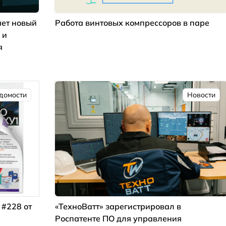
ет новый
Работа винтовых компрессоров в паре
 и
я
домости
Новости
 #228 от
«ТехноВатт» зарегистрировал в
Роспатенте ПО для управления