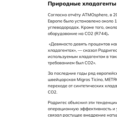
Природные хладагенты 
Согласно отчёту ATMOsphere, в 2
Европе было установлено около 
углеводородах. Кроме того, окол
оборудование на CO2 (R744)
.
«Девяносто девять процентов на
хладагентах», — сказал Родригес
используемым хладагентом в так
требованием был CO2».
За последние годы ряд европейск
швейцарская Migros Ticino, METRO
переходе от синтетических хлад
CO2.
Родригес объяснил эти тенденц
операционную эффективность и у
связал растущее внедрение нат