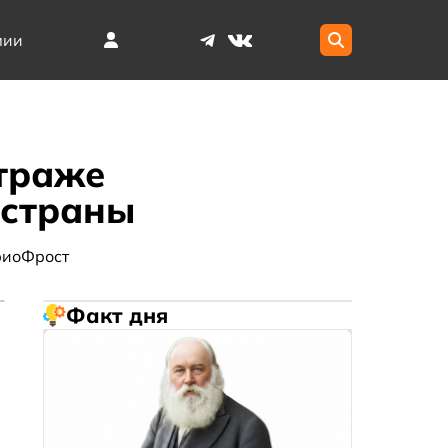
мии
страже
 страны
риоФрост
Факт дня