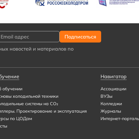
ых новостей и материалов по
бучение
Навигатор
б обучении
Ассоциации
сновы холодильной техники
ВУЗы
олодильные системы на CO₂
Колледжи
иллеры. Проектирование и эксплуатация
Журналы
урсы по ЦОДам
Интернет-портал
сты