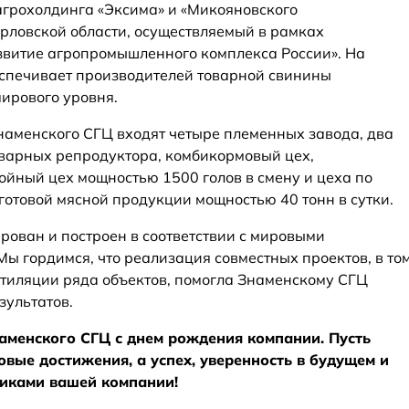
агрохолдинга «Эксима» и «Микояновского
рловской области, осуществляемый в рамках
звитие агропромышленного комплекса России». На
еспечивает производителей товарной свинины
ирового уровня.
Знаменского СГЦ входят четыре племенных завода, два
варных репродуктора, комбикормовый цех,
ойный цех мощностью 1500 голов в смену и цеха по
готовой мясной продукции мощностью 40 тонн в сутки.
ован и построен в соответствии с мировыми
ы гордимся, что реализация совместных проектов, в то
тиляции ряда объектов, помогла Знаменскому СГЦ
зультатов.
аменского СГЦ с днем рождения компании. Пусть
вые достижения, а успех, уверенность в будущем и
никами вашей компании!