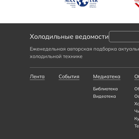
Холодильные ведомости
Еженедельная авторская подборка актуальн
холодильной технике
Лента
События
Медиатека
О
Библиотека
О
Видеотека
О
Х
Ч
К
Те