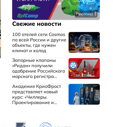
Реклама
Свежие новости
100 отелей сети Cosmos
по всей России и другие
объекты, где нужен
климат и холод
Запорные клапаны
«Ридан» получили
одобрение Российского
морского регистра
судоходства
Академия КриоФрост
представляет новый
курс: «Чиллеры.
Проектирование и
эксплуатация систем
охлаждения жидкостей»