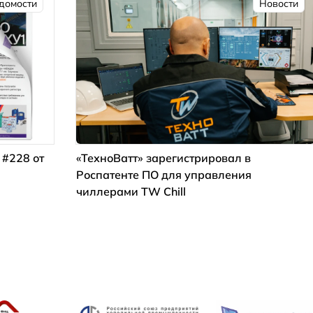
домости
Новости
 #228 от
«ТехноВатт» зарегистрировал в
Роспатенте ПО для управления
чиллерами TW Chill