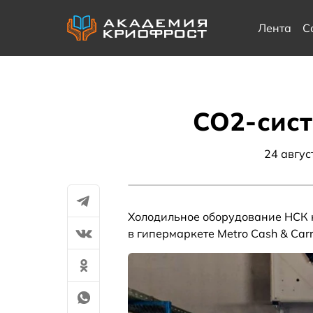
Лента
С
СО2-сис
24 авгус
Холодильное оборудование НСК н
в гипермаркете Metro Cash & Carr