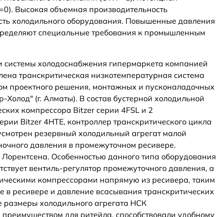
=0). Высокая объемная производительность
сть холодильного оборудования. Повышенные давления
определяют специальные требования к промышленным
ии системы холодоснабжения гипермаркета компанией
лена транскритическая низкотемпературная система
ром проектного решения, монтажных и пусконаладочных
-Холод" (г. Алматы). В состав бустерной холодильной
ких компрессора Bitzer серии 4FSL и 2
ерии Bitzer 4HTE, контроллер транскритического цикла
дусмотрен резервный холодильный агрегат малой
ночного давления в промежуточном ресивере.
 Лорентсена. Особенностью данного типа оборудования
тсутствует вентиль-регулятор промежуточного давления, а
тическими компрессорами напрямую из ресивера, таким
е в ресивере и давление всасывания транскритических
е размеры холодильного агрегата НСК
 преимуществом для ритейла, способствовали удобному