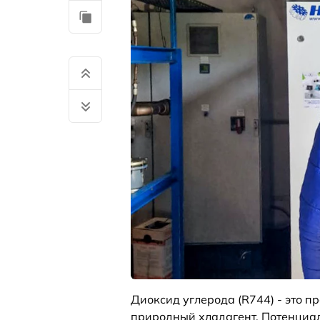
Диоксид углерода (R744) - это 
природный хладагент. Потенциал