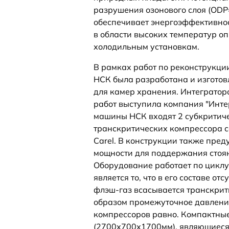
разрушения озонового слоя (ODP
обеспечивает энергоэффективно
в области высоких температур 
холодильным установкам.
В рамках работ по реконструкц
НСК была разработана и изготов
для камер хранения. Интеграто
работ выступила компания "Интер
машины НСК входят 2 субкритичес
транскритических компрессора с
Carel. В конструкции также пре
мощности для поддержания стоя
Оборудование работает по циклу
является то, что в его составе о
флэш-газ всасывается транскри
образом промежуточное давлени
компрессоров равно. Компактны
(2700х700х1700мм), являющиеся