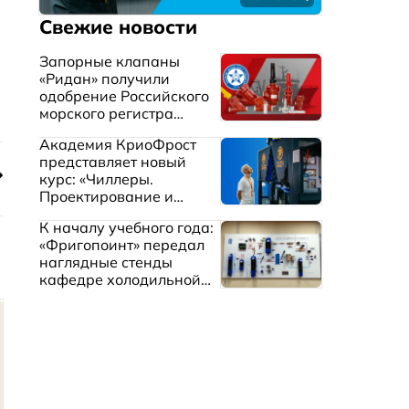
Свежие новости
Запорные клапаны
«Ридан» получили
одобрение Российского
морского регистра
судоходства
Академия КриоФрост
представляет новый
курс: «Чиллеры.
Проектирование и
эксплуатация систем
К началу учебного года:
охлаждения жидкостей»
«Фригопоинт» передал
наглядные стенды
кафедре холодильной
техники МГТУ им.
Баумана