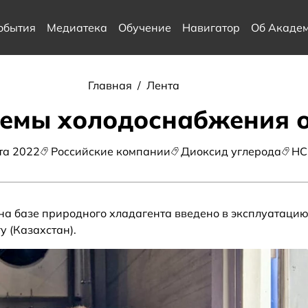
обытия
Медиатека
Обучение
Навигатор
Об Акаде
Главная
/
Лента
темы холодоснабжения 
та 2022
Российские компании
Диоксид углерода
НС
а базе природного хладагента введено в эксплуатаци
y (Казахстан).