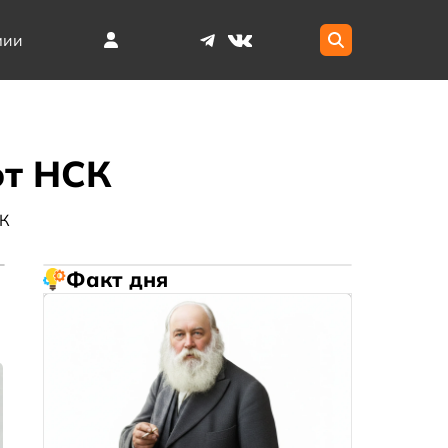
мии
от НСК
К
Факт дня
ю