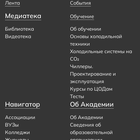
Лента
События
Медиатека
Обучение
Библиотека
Об обучении
Видеотека
Основы холодильной
техники
Холодильные системы на
CO₂
Чиллеры.
Проектирование и
эксплуатация
Курсы по ЦОДам
Тесты
Навигатор
Об Академии
Ассоциации
Об Академии
ВУЗы
Сведения об
Колледжи
образовательной
Журналы
организации