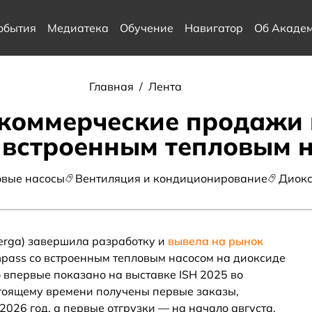
обытия
Медиатека
Обучение
Навигатор
Об Акаде
Главная
/
Лента
 коммерческие продажи
 встроенным тепловым н
овые насосы
Вентиляция и кондиционирование
Диокс
erga) завершила разработку и
вывела на рынок
ass со встроенным тепловым насосом на диоксиде
о впервые показано на выставке ISH 2025 во
тоящему времени получены первые заказы,
026 год, а первые отгрузки — на начало августа.