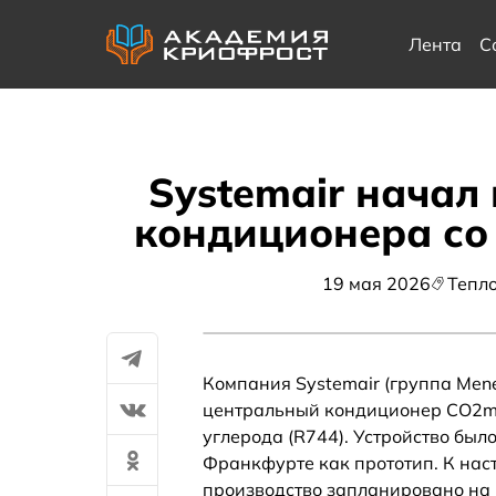
Лента
С
Systemair начал
кондиционера со
19 мая 2026
Тепл
Компания Systemair (группа Men
центральный кондиционер CO2mp
углерода (R744). Устройство был
Франкфурте как прототип. К нас
производство запланировано на 2