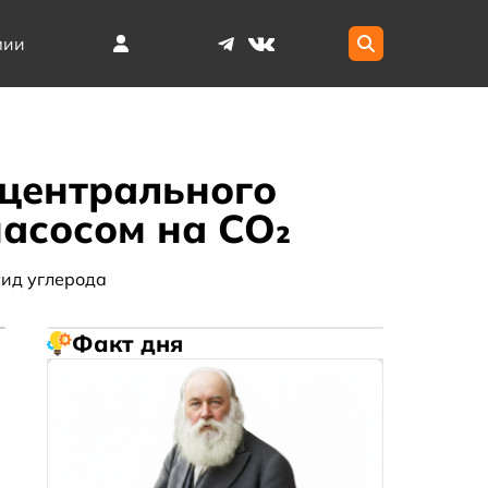
мии
 центрального
асосом на CO₂
ид углерода
Факт дня