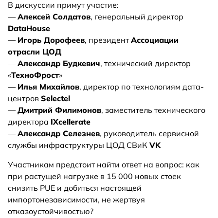
В дискуссии примут участие:
—
Алексей Солдатов
, генеральный директор
DataHouse
—
Игорь Дорофеев
, президент
Ассоциации
отрасли ЦОД
—
Александр Будкевич
, технический директор
«
ТехноФрост
»
—
Илья Михайлов
, директор по технологиям дата-
центров
Selectel
—
Дмитрий Филимонов
, заместитель технического
директора
IXcellerate
—
Александр Селезнев
, руководитель сервисной
службы инфраструктуры ЦОД СВиК
VK
Участникам предстоит найти ответ на вопрос: как
при растущей нагрузке в 15 000 новых стоек
снизить PUE и добиться настоящей
импортонезависимости, не жертвуя
отказоустойчивостью?