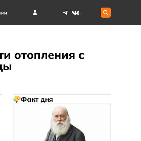
мии
ти отопления с
ды
Факт дня