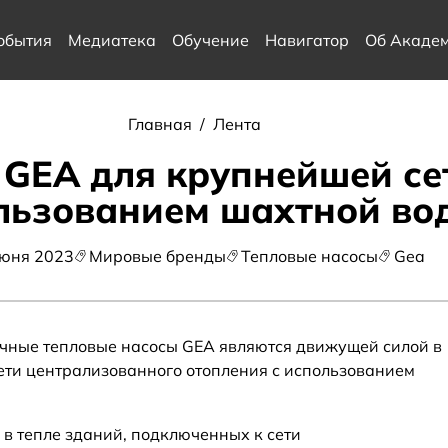
обытия
Медиатека
Обучение
Навигатор
Об Акаде
Главная
/
Лента
GEA для крупнейшей се
льзованием шахтной во
июня 2023
Мировые бренды
Тепловые насосы
Gea
ные тепловые насосы GEA являются движущей силой в
ти централизованного отопления с использованием
 в тепле зданий, подключенных к сети