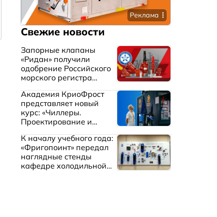
Реклама
Свежие новости
Запорные клапаны
«Ридан» получили
одобрение Российского
морского регистра
судоходства
Академия КриоФрост
представляет новый
курс: «Чиллеры.
Проектирование и
эксплуатация систем
К началу учебного года:
охлаждения жидкостей»
«Фригопоинт» передал
наглядные стенды
кафедре холодильной
техники МГТУ им.
Баумана