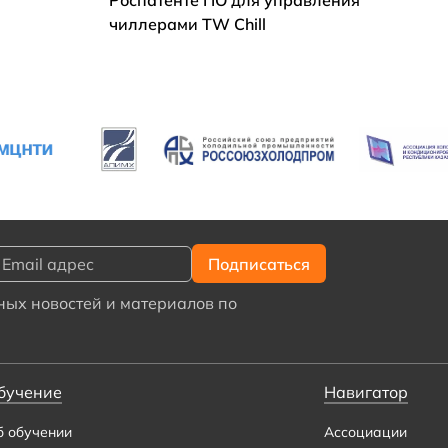
Роспатенте ПО для управления
чиллерами TW Chill
ых новостей и материалов по
бучение
Навигатор
б обучении
Ассоциации