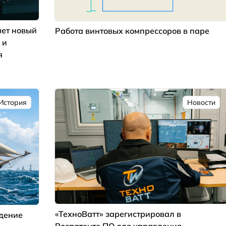
ет новый
Работа винтовых компрессоров в паре
 и
я
История
Новости
«ТехноВатт» зарегистрировал в
ждение