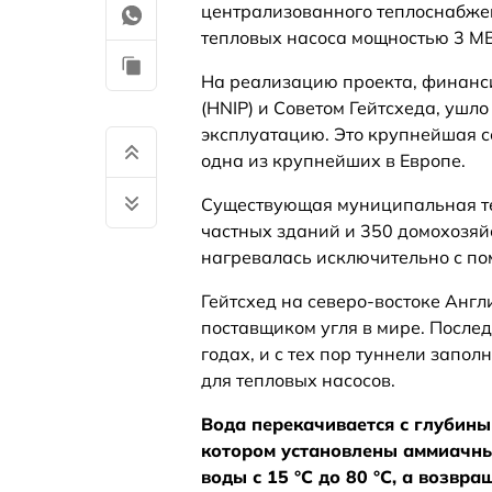
централизованного теплоснабжен
тепловых насоса мощностью 3 МВ
На реализацию проекта, финанс
(HNIP) и Советом Гейтсхеда, ушло
эксплуатацию. Это крупнейшая с
одна из крупнейших в Европе.
Существующая муниципальная те
частных зданий и 350 домохозяйст
нагревалась исключительно с п
Гейтсхед на северо-востоке Англ
поставщиком угля в мире. После
годах, и с тех пор туннели запол
для тепловых насосов.
Вода перекачивается с глубины
котором установлены аммиачны
воды с 15 °C до 80 °C, а возвра