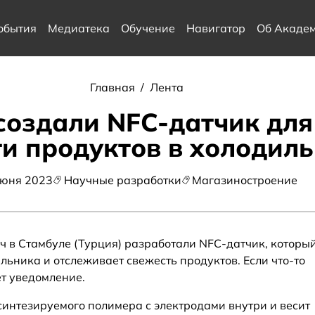
обытия
Медиатека
Обучение
Навигатор
Об Акаде
Главная
/
Лента
создали NFC-датчик дл
и продуктов в холодил
июня 2023
Научные разработки
Магазиностроение
ч в Стамбуле (Турция) разработали NFC-датчик, которы
льника и отслеживает свежесть продуктов. Если что-то
т уведомление.
 синтезируемого полимера с электродами внутри и весит