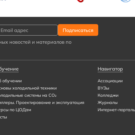
ых новостей и материалов по
бучение
Навигатор
б обучении
Ассоциации
сновы холодильной техники
ВУЗы
олодильные системы на CO₂
Колледжи
иллеры. Проектирование и эксплуатация
Журналы
урсы по ЦОДам
Интернет-портал
сты