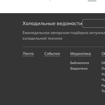
Холодильные ведомости
Еженедельная авторская подборка актуальн
холодильной технике
Лента
События
Медиатека
О
Библиотека
О
Видеотека
О
Х
Ч
К
Те