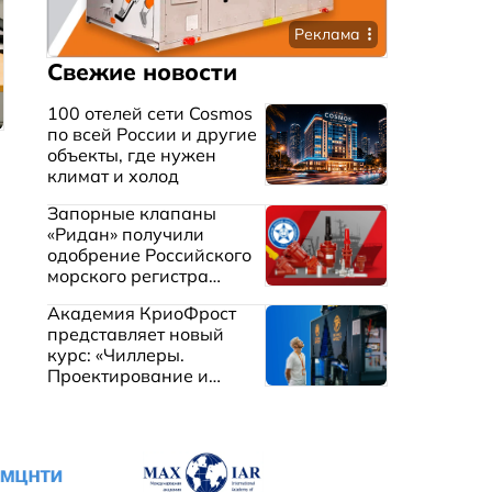
Реклама
Свежие новости
100 отелей сети Cosmos
по всей России и другие
объекты, где нужен
климат и холод
Запорные клапаны
«Ридан» получили
одобрение Российского
морского регистра
судоходства
Академия КриоФрост
представляет новый
курс: «Чиллеры.
Проектирование и
эксплуатация систем
охлаждения жидкостей»