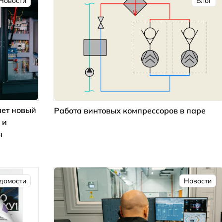
Новости
Блог
ет новый
Работа винтовых компрессоров в паре
 и
я
домости
Новости