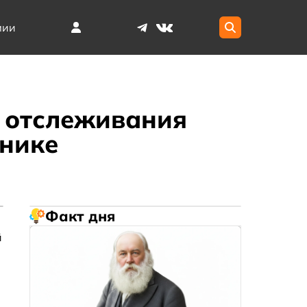
мии
я отслеживания
ьнике
Факт дня
й