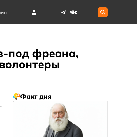
мии
з-под фреона,
 волонтеры
Факт дня