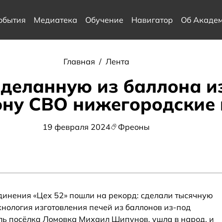
обытия
Медиатека
Обучение
Навигатор
Об Акаде
Главная
/
Лента
сделанную из баллона и
ону СВО нижегородские
19 февраля 2024
Фреоны
инения «Цех 52» пошли на рекорд: сделали тысячную
хнология изготовления печей из баллонов из-под
ь посёлка Ломовка Михаил Шипунов, ушла в народ, и