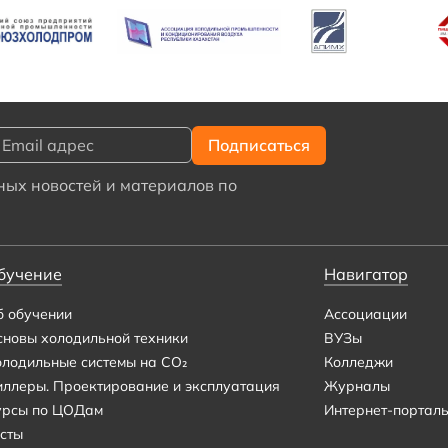
ых новостей и материалов по
бучение
Навигатор
б обучении
Ассоциации
сновы холодильной техники
ВУЗы
олодильные системы на CO₂
Колледжи
иллеры. Проектирование и эксплуатация
Журналы
урсы по ЦОДам
Интернет-портал
сты