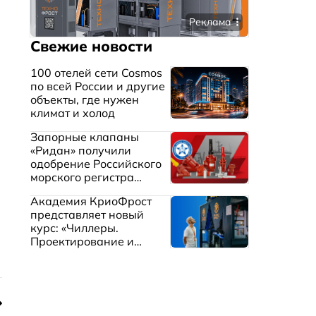
Реклама
Свежие новости
100 отелей сети Cosmos
по всей России и другие
объекты, где нужен
климат и холод
Запорные клапаны
«Ридан» получили
одобрение Российского
морского регистра
судоходства
Академия КриоФрост
представляет новый
курс: «Чиллеры.
Проектирование и
эксплуатация систем
охлаждения жидкостей»