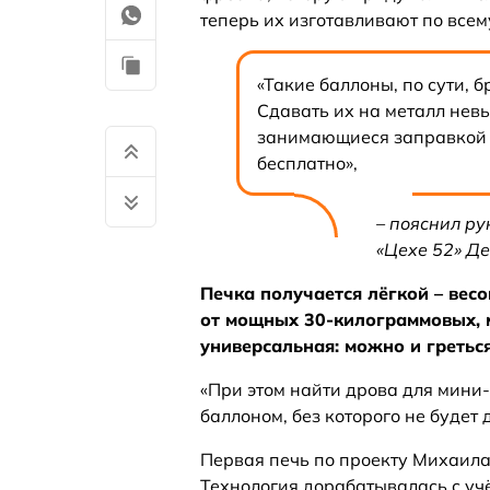
теперь их изготавливают по всем
«Такие баллоны, по сути, 
Сдавать их на металл невы
занимающиеся заправкой к
бесплатно»,
– пояснил ру
«Цехе 52» Д
Печка получается лёгкой – весом
от мощных 30‑килограммовых, м
универсальная: можно и греться
«При этом найти дрова для мини
баллоном, без которого не будет 
Первая печь по проекту Михаила
Технология дорабатывалась с учё