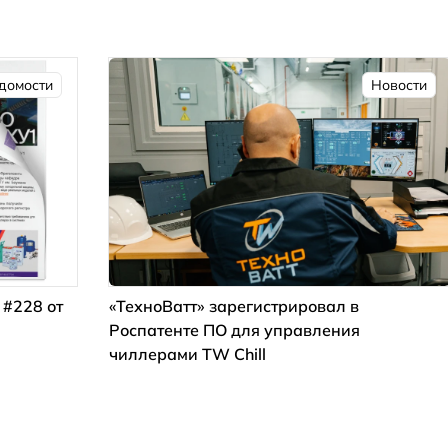
домости
Новости
 #228 от
«ТехноВатт» зарегистрировал в
Роспатенте ПО для управления
чиллерами TW Chill