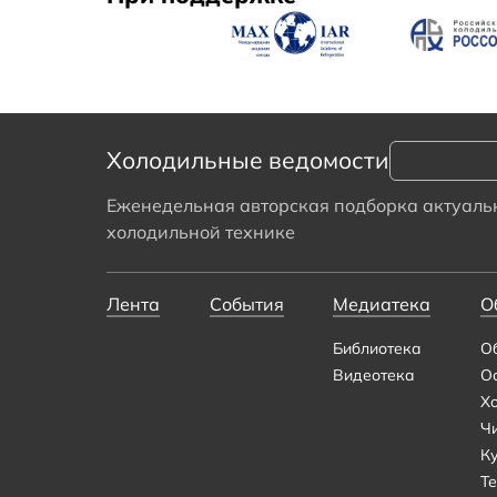
Холодильные ведомости
Еженедельная авторская подборка актуальн
холодильной технике
Лента
События
Медиатека
О
Библиотека
О
Видеотека
О
Х
Ч
К
Те