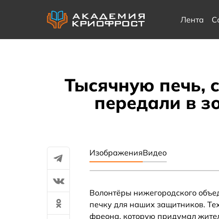
Лента
С
Тысячную печь, 
передали в з
Изображения
Видео
Волонтёры нижегородского объед
печку для наших защитников. Те
фреона, которую придумал жител