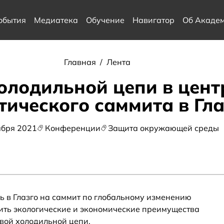
обытия
Медиатека
Обучение
Навигатор
Об Акаде
Главная
/
Лента
олодильной цепи в цен
тического саммита в Гла
ября 2021
Конференции
Защита окружающей среды
ь в Глазго на саммит по глобальному изменению
дить экологические и экономические преимущества
вой холодильной цепи.