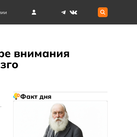
мии
тре внимания
зго
Факт дня