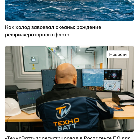
Как холод завоевал океаны: рождение
рефрижераторного флота
Новости
«ТехноВатт» зарегистрировал в Роспатенте ПО для