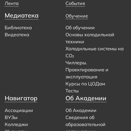
Лента
События
Медиатека
Обучение
Библиотека
Об обучении
Видеотека
Основы холодильной
техники
Холодильные системы на
CO₂
Чиллеры.
Проектирование и
эксплуатация
Курсы по ЦОДам
Тесты
Навигатор
Об Академии
Ассоциации
Об Академии
ВУЗы
Сведения об
Колледжи
образовательной