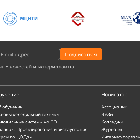
ых новостей и материалов по
бучение
Навигатор
б обучении
Ассоциации
сновы холодильной техники
ВУЗы
олодильные системы на CO₂
Колледжи
иллеры. Проектирование и эксплуатация
Журналы
урсы по ЦОДам
Интернет-портал