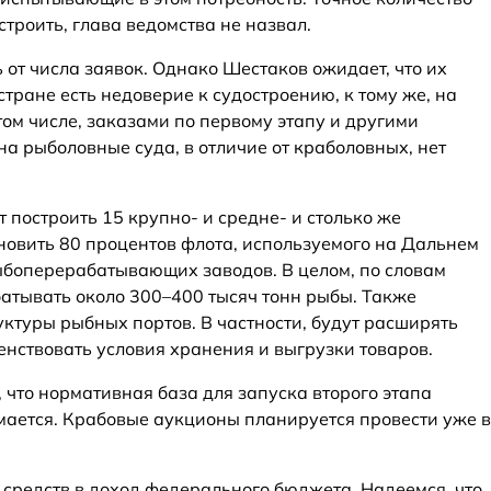
троить, глава ведомства не назвал.
ь от числа заявок. Однако Шестаков ожидает, что их
 стране есть недоверие к судостроению, к тому же, на
том числе, заказами по первому этапу и другими
 на рыболовные суда, в отличие от краболовных, нет
 построить 15 крупно- и средне- и столько же
новить 80 процентов флота, используемого на Дальнем
рыбоперерабатывающих заводов. В целом, по словам
батывать около 300–400 тысяч тонн рыбы. Также
ктуры рыбных портов. В частности, будут расширять
нствовать условия хранения и выгрузки товаров.
 что нормативная база для запуска второго этапа
ается. Крабовые аукционы планируется провести уже в
средств в доход федерального бюджета. Надеемся, что