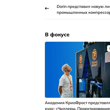
Dorin представил новую л
промышленных компрессор
В фокусе
Академия КриоФрост представля
курс: «Чиллеры. Проектирование