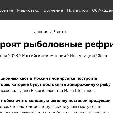
обытия
Медиатека
Обучение
Навигатор
Об Акаде
Главная
/
Лента
строят рыболовные реф
юня 2023
Российские компании
Инвестиции
Флот
иционных квот в России планируется построить
оры, которые будут доставлять замороженную рыбу
рассказал глава Росрыболовства Илья Шестаков.
т обеспечить холодную цепочку поставок продукции
ется, что благодаря этому свежие уловы могут быть
 испытывающие в этом потребность. Точное количество