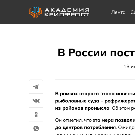
Лента
С
В России по
13 и
В рамках второго этапа инвест
рыболовные суда – рефрижерат
из районов промысла
. Об этом 
Он отметил, что эта
мера позволи
до центров потребления
. Ожида
доставлены в основные регионы,