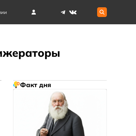
мии
рижераторы
Факт дня