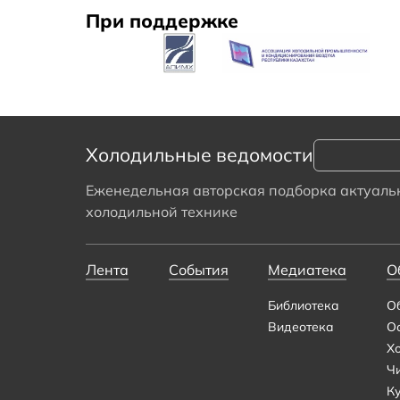
При поддержке
Холодильные ведомости
Еженедельная авторская подборка актуальн
холодильной технике
Лента
События
Медиатека
О
Библиотека
О
Видеотека
О
Х
Ч
К