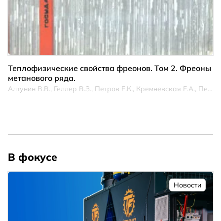
Теплофизические свойства фреонов. Том 2. Фреоны
метанового ряда.
Алтунин В.В., Геллер В.З., Петров Е.К., Кремневская Е.А., Перельштейн И.И.
В фокусе
Новости