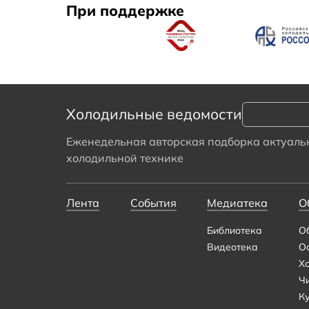
При поддержке
Холодильные ведомости
Еженедельная авторская подборка актуальн
холодильной технике
Лента
События
Медиатека
О
Библиотека
О
Видеотека
О
Х
Ч
К