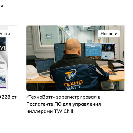
ия
мости
Новости
#228 от
«ТехноВатт» зарегистрировал в
Роспатенте ПО для управления
чиллерами TW Chill