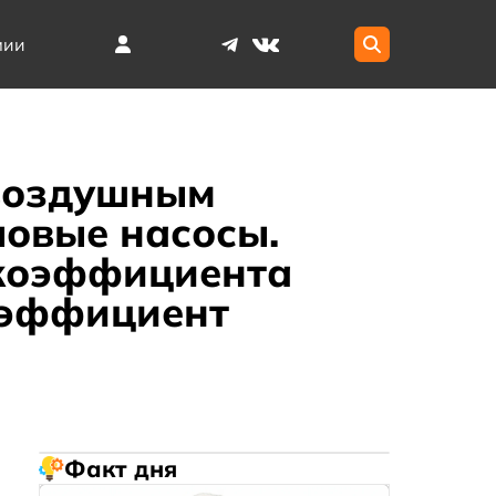
мии
 воздушным
овые насосы.
 коэффициента
оэффициент
Факт дня