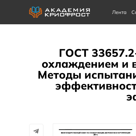
Лента
С
ГОСТ 33657.
охлаждением и 
Методы испытани
эффективност
э