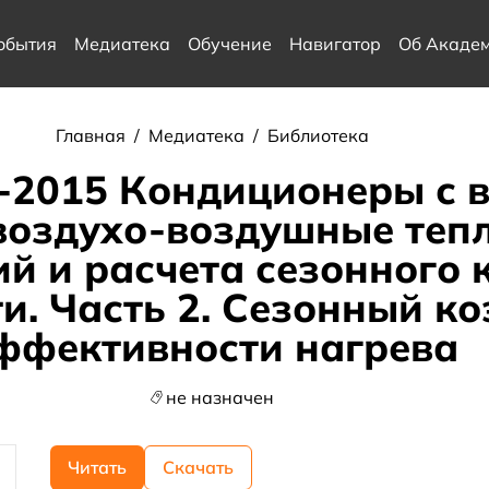
обытия
Медиатека
Обучение
Навигатор
Об Акаде
Главная
/
Медиатека
/
Библиотека
2-2015 Кондиционеры с
воздухо-воздушные тепл
й и расчета сезонного
и. Часть 2. Сезонный к
ффективности нагрева
не назначен
Читать
Скачать