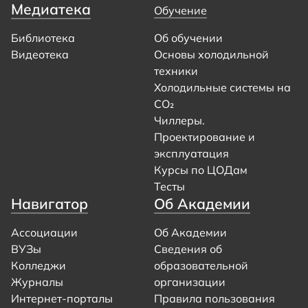
Медиатека
Обучение
Библиотека
Об обучении
Видеотека
Основы холодильной
техники
Холодильные системы на
CO₂
Чиллеры.
Проектирование и
эксплуатация
Курсы по ЦОДам
Тесты
Навигатор
Об Академии
Ассоциации
Об Академии
ВУЗы
Сведения об
Колледжи
образовательной
Журналы
организации
Интернет-порталы
Правила пользования