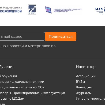
ых новостей и материалов по
бучение
Навигатор
б обучении
Ассоциации
сновы холодильной техники
ВУЗы
олодильные системы на CO₂
Колледжи
иллеры. Проектирование и эксплуатация
Журналы
урсы по ЦОДам
Интернет-портал
сты