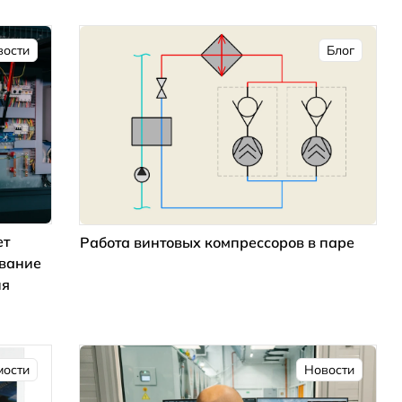
вости
Блог
ет
Работа винтовых компрессоров в паре
ование
ия
мости
Новости