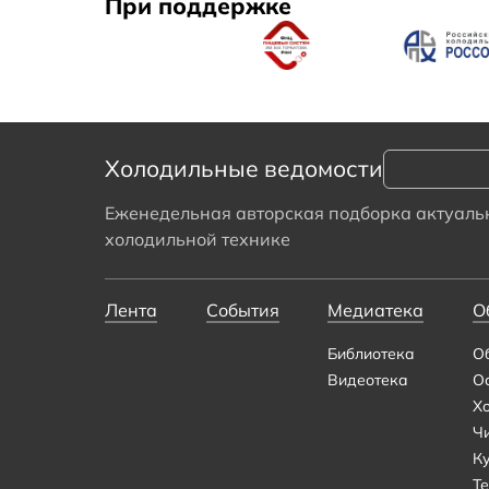
При поддержке
Холодильные ведомости
Еженедельная авторская подборка актуальн
холодильной технике
Лента
События
Медиатека
О
Библиотека
О
Видеотека
О
Х
Ч
К
Те