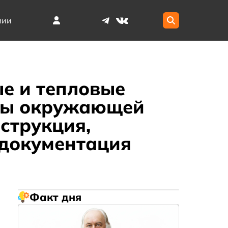
мии
е и тепловые
аны окружающей
нструкция,
 документация
Факт дня