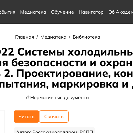
обытия
Медиатека
Обучение
Навигатор
Об Акаде
Главная
/
Медиатека
/
Библиотека
022 Системы холодильны
ия безопасности и охр
 2. Проектирование, ко
спытания, маркировка и
Нормативные документы
Читать
Скачать
Автор: Россоюзхолодпром, РСПП