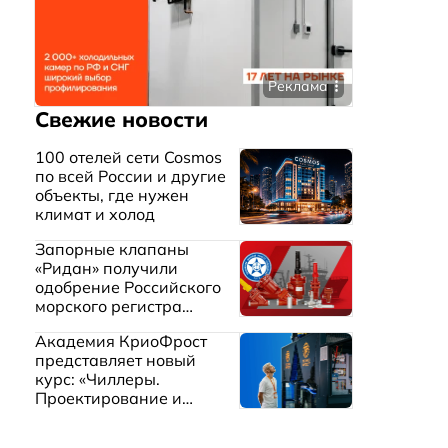
Реклама
Свежие новости
100 отелей сети Cosmos
по всей России и другие
объекты, где нужен
климат и холод
Запорные клапаны
«Ридан» получили
одобрение Российского
морского регистра
судоходства
Академия КриоФрост
представляет новый
курс: «Чиллеры.
Проектирование и
эксплуатация систем
охлаждения жидкостей»