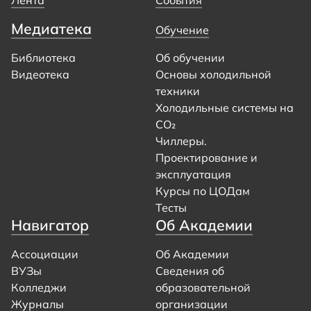
Лента
События
Медиатека
Обучение
Библиотека
Об обучении
Видеотека
Основы холодильной
техники
Холодильные системы на
CO₂
Чиллеры.
Проектирование и
эксплуатация
Курсы по ЦОДам
Тесты
Навигатор
Об Академии
Ассоциации
Об Академии
ВУЗы
Сведения об
Колледжи
образовательной
Журналы
организации