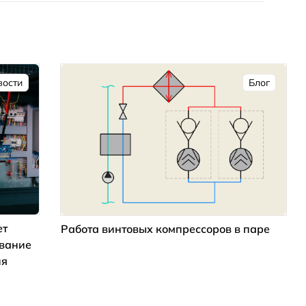
вости
Блог
ет
Работа винтовых компрессоров в паре
ование
ия