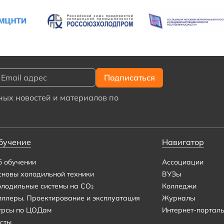
ых новостей и материалов по
бучение
Навигатор
б обучении
Ассоциации
сновы холодильной техники
ВУЗы
олодильные системы на CO₂
Колледжи
иллеры. Проектирование и эксплуатация
Журналы
урсы по ЦОДам
Интернет-портал
сты