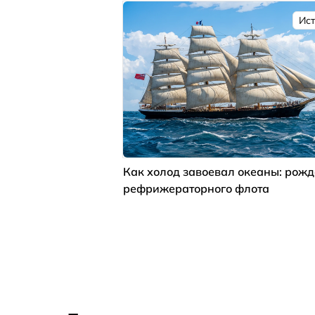
Ис
Как холод завоевал океаны: рож
рефрижераторного флота