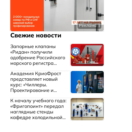
Реклама
Свежие новости
Запорные клапаны
«Ридан» получили
одобрение Российского
морского регистра
судоходства
Академия КриоФрост
представляет новый
курс: «Чиллеры.
Проектирование и
эксплуатация систем
К началу учебного года:
охлаждения жидкостей»
«Фригопоинт» передал
наглядные стенды
кафедре холодильной
техники МГТУ им.
Баумана