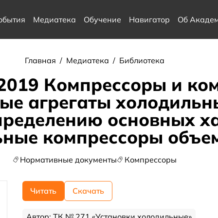
обытия
Медиатека
Обучение
Навигатор
Об Акаде
Главная
/
Медиатека
/
Библиотека
2019 Компрессоры и ко
ые агрегаты холодильн
пределению основных ха
ьные компрессоры объе
Нормативные документы
Компрессоры
Читать
Скачать
Автор: ТК № 271 «Установки холодильные»