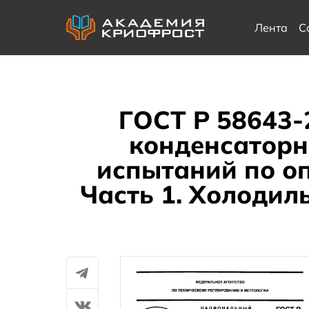
Лента
С
ГОСТ Р 58643-
конденсаторн
испытаний по о
Часть 1. Холодил