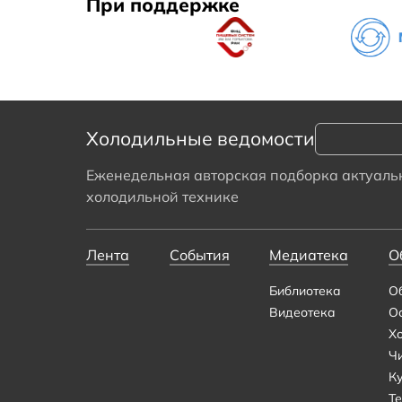
При поддержке
Холодильные ведомости
Еженедельная авторская подборка актуальн
холодильной технике
Лента
События
Медиатека
О
Библиотека
О
Видеотека
О
Х
Ч
К
Те