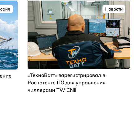
тория
Новости
«ТехноВатт» зарегистрировал в
дение
Роспатенте ПО для управления
чиллерами TW Chill