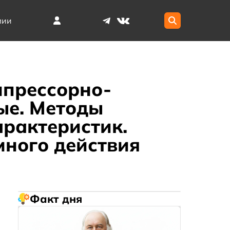
мии
мпрессорно-
ые. Методы
рактеристик.
много действия
Факт дня