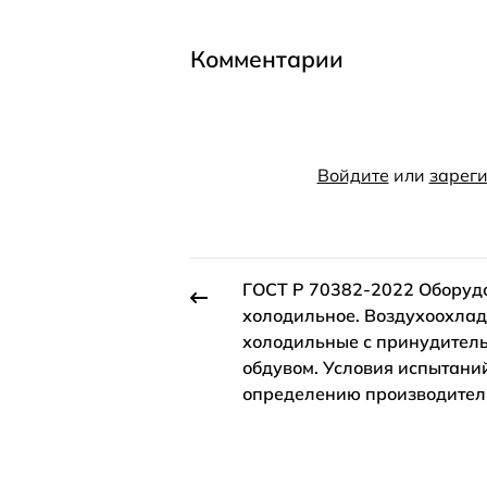
Комментарии
Войдите
или
зареги
ГОСТ Р 70382-2022 Оборуд
холодильное. Воздухоохла
холодильные с принудител
обдувом. Условия испытани
определению производител