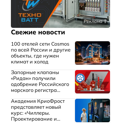
Реклама
Свежие новости
100 отелей сети Cosmos
по всей России и другие
объекты, где нужен
климат и холод
Запорные клапаны
«Ридан» получили
одобрение Российского
морского регистра
судоходства
Академия КриоФрост
представляет новый
курс: «Чиллеры.
Проектирование и
эксплуатация систем
охлаждения жидкостей»