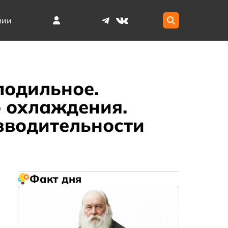
мии
лодильное.
 охлаждения.
зводительности
Факт дня