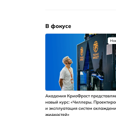
В фокусе
Но
Академия КриоФрост представля
новый курс: «Чиллеры. Проектир
и эксплуатация систем охлажден
жидкостей»