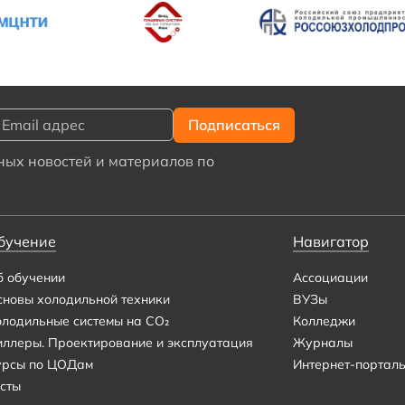
ых новостей и материалов по
бучение
Навигатор
б обучении
Ассоциации
сновы холодильной техники
ВУЗы
олодильные системы на CO₂
Колледжи
иллеры. Проектирование и эксплуатация
Журналы
урсы по ЦОДам
Интернет-портал
сты