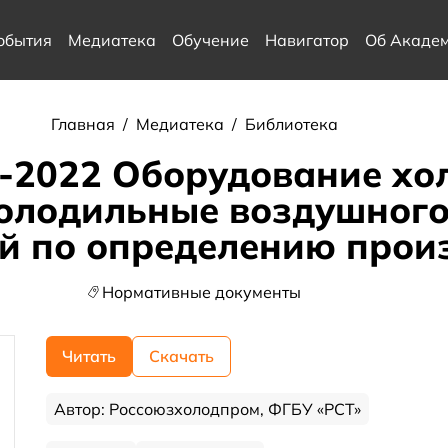
обытия
Медиатека
Обучение
Навигатор
Об Акаде
Главная
/
Медиатека
/
Библиотека
-2022 Оборудование хо
олодильные воздушного
й по определению прои
Нормативные документы
Читать
Скачать
Автор: Россоюзхолодпром, ФГБУ «РСТ»