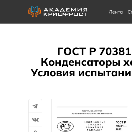
Лента
С
ГОСТ Р 70381
Конденсаторы х
Условия испытани