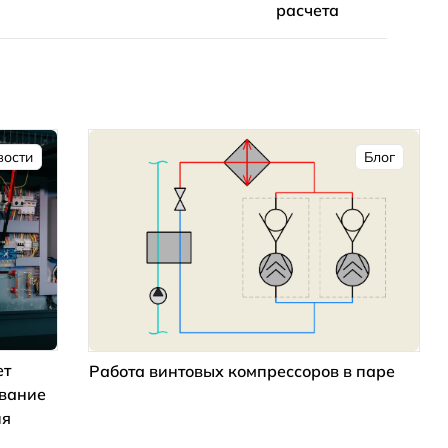
расчета
вости
Блог
ет
Работа винтовых компрессоров в паре
ование
ия