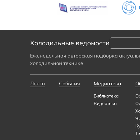
Холодильные ведомости
Еженедельная авторская подборка актуальн
холодильной технике
Лента
События
Медиатека
О
Библиотека
О
Видеотека
О
Х
Ч
К
Те