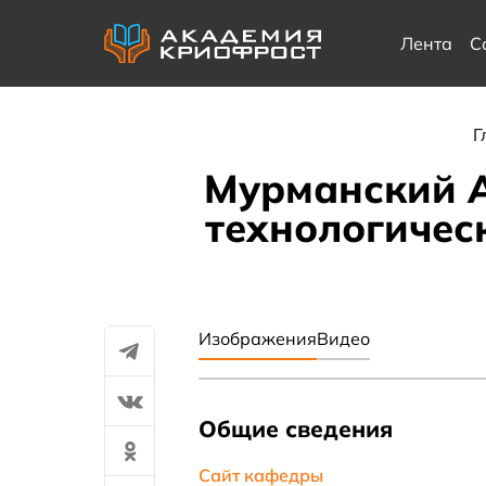
Лента
С
Г
Мурманский А
технологичес
Изображения
Видео
Общие сведения
Сайт кафедры