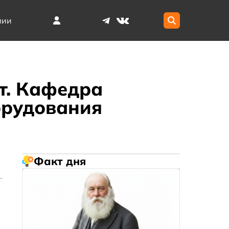
мии
т. Кафедра
орудования
Факт дня