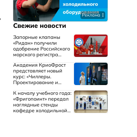
Реклама
ь
Свежие новости
Запорные клапаны
«Ридан» получили
одобрение Российского
морского регистра
судоходства
Академия КриоФрост
представляет новый
курс: «Чиллеры.
Проектирование и
эксплуатация систем
К началу учебного года:
охлаждения жидкостей»
«Фригопоинт» передал
наглядные стенды
кафедре холодильной
техники МГТУ им.
Баумана