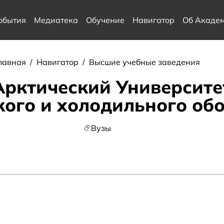
обытия
Медиатека
Обучение
Навигатор
Об Акаде
лавная
/
Навигатор
/
Высшие учебные заведения
рктический Университе
кого и холодильного об
Вузы