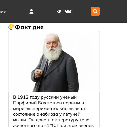
мии
Факт дня
В 1912 году русский ученый
Порфирий Бахметьев первым в
мире экспериментально вызвал
состояние анабиоза у летучей
мыши. Он довел температуру тела
животного до -4 °C. При этом зверек