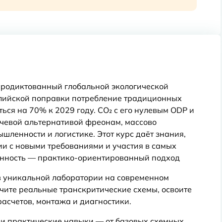
 продиктованный глобальной экологической
галийской поправки потребление традиционных
ься на 70% к 2029 году. CO₂ с его нулевым ODP и
евой альтернативой фреонам, массово
шленности и логистике. Этот курс даёт знания,
ии с новыми требованиями и участия в самых
енность — практико-ориентированный подход
в уникальной лаборатории на современном
ите реальные транскритические схемы, освоите
асчетов, монтажа и диагностики.
 и практические навыки — от базовых схемных