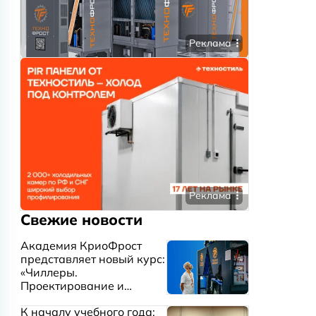
Реклама
Реклама
Свежие новости
Академия КриоФрост
представляет новый курс:
«Чиллеры.
Проектирование и
эксплуатация систем
К началу учебного года:
охлаждения жидкостей»