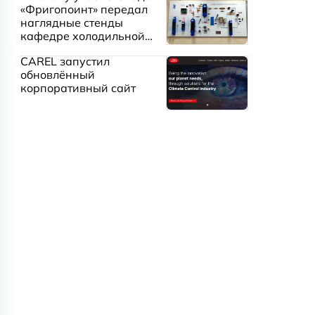
«Фригопоинт» передал
наглядные стенды
кафедре холодильной
техники МГТУ им.
CAREL запустил
Баумана
обновлённый
корпоративный сайт