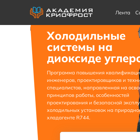
Лента
С
Главная
/
Обучение
/
Холодильные систем
Холодильные
системы на
диоксиде углер
Программа повышения квалификаци
инженеров, проектировщиков и техн
специалистов, направленная на осв
принципов работы, особенностей
проектирования и безопасной экспл
холодильных установок на природно
хладагенте R744.