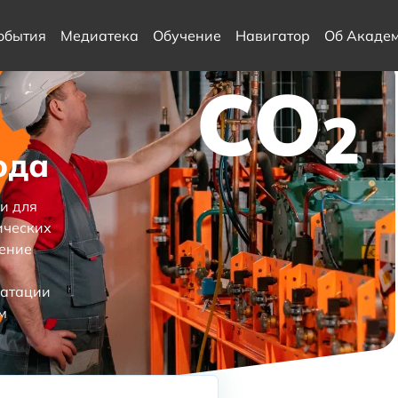
обытия
Медиатека
Обучение
Навигатор
Об Акаде
CO
ы на СО2
2
ода
и для
ических
оение
уатации
м