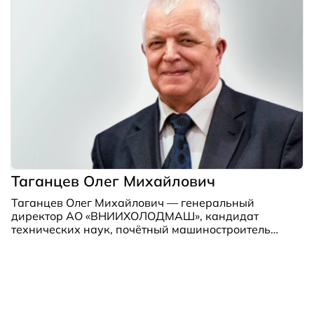
Таганцев Олег Михайлович
Таганцев Олег Михайлович — генеральный
директор АО «ВНИИХОЛОДМАШ», кандидат
технических наук, почётный машиностроитель
РФ, председатель Технического комитета по
стандартизации № 271, а также академик
Международной академии холода. Его талант и
преданность отрасли были признаны медалью
«За трудовую доблесть».