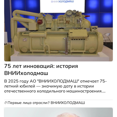
75 лет инноваций: история
ВНИИхолодмаш
В 2025 году АО "ВНИИХОЛОДМАШ" отмечает 75-
летний юбилей — значимую дату в истории
отечественного холодильного машиностроения.
За эти годы институт прошел путь от небольшого
конструкторского бюро до ведущего научно-
Первые лица отрасли
ВНИИХОЛОДМАШ
производственного центра.