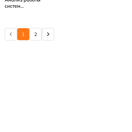
систем
холодоснабжения
и вентиляции
ледовых арен.
Методы
1
2
повышения
эффективности
работы
оборудования