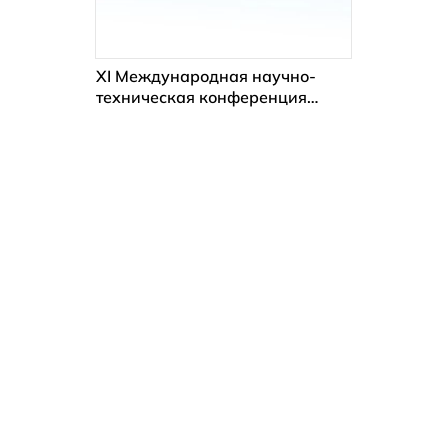
XI Международная научно-
техническая конференция
«Искусственный холод в XXI
веке. Пленарное заседание,
ноябрь 2023