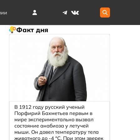
мии
Факт дня
В 1912 году русский ученый
Порфирий Бахметьев первым в
мире экспериментально вызвал
состояние анабиоза у летучей
мыши. Он довел температуру тела
животного до -4 °C. При этом зверек