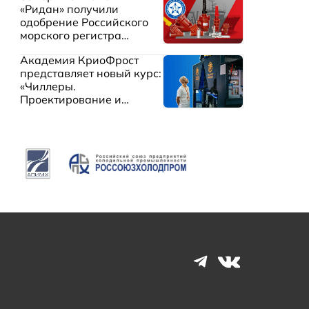
«Ридан» получили
одобрение Российского
морского регистра
судоходства
Академия КриоФрост
представляет новый курс:
«Чиллеры.
Проектирование и
эксплуатация систем
охлаждения жидкостей»