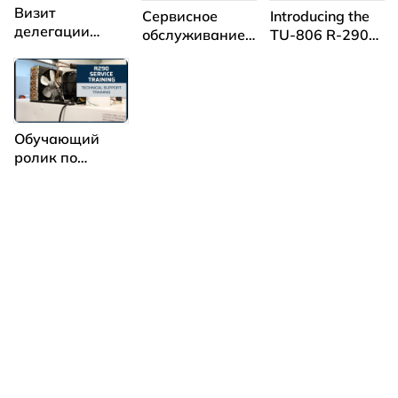
Визит
Сервисное
Introducing the
делегации
обслуживание
TU-806 R-290
Туркменистана
оборудования
EEV Table-Top
на площадки
на R290 POLAIR
Air Conditioning
ГК «КриоФрост»
&amp;
Refrigeration
Training Unit
Обучающий
ролик по
обслуживанию
торгового
холода на
хладагенте
R290