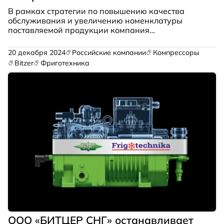
В рамках стратегии по повышению качества
обслуживания и увеличению номенклатуры
поставляемой продукции компания
«Фриготехника» расширяет ассортимент
продукции, поддерживаемый на складах в
20 декабря 2024
Российские компании
Компрессоры
московском регионе, и предлагает под заказ еще
Bitzer
Фриготехника
более внушительный перечень запчастей и
расходных материалов.
ООО «БИТЦЕР СНГ» останавливает