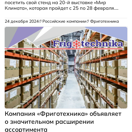
посетить свой стенд на 20-й выставке «Мир
Климата», которая пройдет с 25 по 28 февраля.
На стенде С651 где вы сможете ознакомиться с
широким ассортиментом холодильного
24 декабря 2024
Российские компании
Фриготехника
оборудования — от расходных материалов до
винтовых компрессоров от ведущих мировых
брендов.
Компания «Фриготехника» объявляет
о значительном расширении
ассортимента